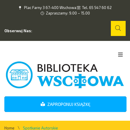
Plac Farny 3 67-400 Wschowa
Tel. 65 547 60 62
Zapraszamy: 9.00 – 15.00
Obserwuj Nas:
Home
O nas
Wydarzenia
ZAPROPONUJ KSIĄŻKĘ
Kontakt
\
Home
Spotkanie Autorskie