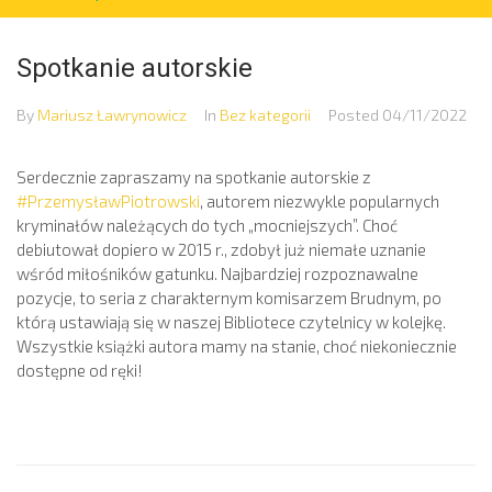
Spotkanie autorskie
By
Mariusz Ławrynowicz
In
Bez kategorii
Posted
04/11/2022
Serdecznie zapraszamy na spotkanie autorskie z
#PrzemysławPiotrowski
, autorem niezwykle popularnych
kryminałów należących do tych „mocniejszych”. Choć
debiutował dopiero w 2015 r., zdobył już niemałe uznanie
wśród miłośników gatunku. Najbardziej rozpoznawalne
pozycje, to seria z charakternym komisarzem Brudnym, po
którą ustawiają się w naszej Bibliotece czytelnicy w kolejkę.
Wszystkie książki autora mamy na stanie, choć niekoniecznie
dostępne od ręki!