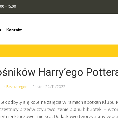
00 – 15.00
a
Kontakt
ośników Harry’ego Potter
In
Bez kategorii
Posted
24/11/2022
łek odbyły się kolejne zajęcia w ramach spotkań Klubu
Uczestnicy przećwiczyli tworzenie planu biblioteki – wzo
li jej kluczowe miejsca. Dodatkowo tworzyliśmy własne