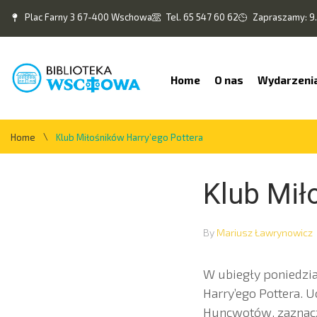
Plac Farny 3 67-400 Wschowa
Tel. 65 547 60 62
Zapraszamy: 9.
Home
O nas
Wydarzeni
\
Home
Klub Miłośników Harry’ego Pottera
Klub Mił
By
Mariusz Ławrynowicz
W ubiegły poniedzia
Harry’ego Pottera. 
Huncwotów, zaznaczy