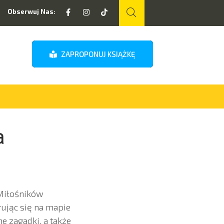
Obserwuj Nas:
ZAPROPONUJ KSIĄŻKĘ
a
 Miłośników
rując się na mapie
 zagadki, a także