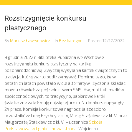
Rozstrzygnięcie konkursu
plastycznego
By
Mariusz Ławrynowicz
In
Bez kategorii
Posted
12/12/2022
9 grudnia 2022 r. Biblioteka Publiczna we Wschowie
rozstrzygnęła konkurs plastyczny na kartkę
bożonarodzeniową. Zwyczaj wysyłania kartek świątecznych to
tradycja, którą warto podtrzymywać. Pomimo tego, że w
ostatnich latach powstało wiele alternatyw i życzenia składać
można również za pośrednictwem SMS-ów, maili lub mediów
społecznościowych, to tradycyjne, papierowe kartki
świąteczne wciąż mają najwięcej uroku. Na konkurs napłynęły
24 prace. Komisja konkursowa nagrodziła sześcioro
uczestników: Lenę Brychcy z kl. V, Marię Staśkiewicz z kl. VI oraz
Małgorzatę Staśkiewicz z kl. VI – uczennice
Szkoła
Podstawowa w Lginiu – nowa strona
, Wojciecha