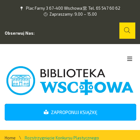
Plac Farny 3 67-400 Wschowa
Tel. 65 547 60 62
Zapraszamy: 9.00 – 15.00
Obserwuj Nas:
Home
O nas
Wydarzenia
ZAPROPONUJ KSIĄŻKĘ
Kontakt
\
Home
Rozstrzygnięcie Konkursu Plastycznego