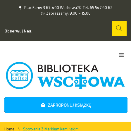
Plac Farny 3 67-400 Wschowa
Tel. 65 547 60 62
Zapraszamy: 9.00 – 15.00
Obserwuj Nas:
Home
O nas
Wydarzenia
ZAPROPONUJ KSIĄŻKĘ
Kontakt
\
Home
Spotkania Z Markiem Kamińskim