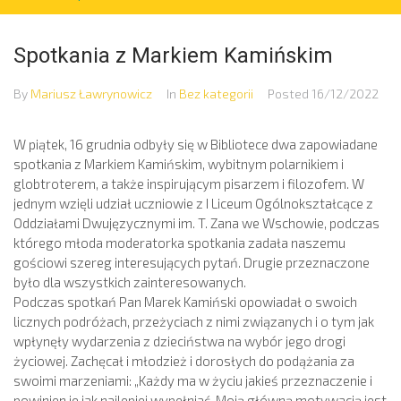
Spotkania z Markiem Kamińskim
By
Mariusz Ławrynowicz
In
Bez kategorii
Posted
16/12/2022
W piątek, 16 grudnia odbyły się w Bibliotece dwa zapowiadane
spotkania z Markiem Kamińskim, wybitnym polarnikiem i
globtroterem, a także inspirującym pisarzem i filozofem. W
jednym wzięli udział uczniowie z I Liceum Ogólnokształcące z
Oddziałami Dwujęzycznymi im. T. Zana we Wschowie, podczas
którego młoda moderatorka spotkania zadała naszemu
gościowi szereg interesujących pytań. Drugie przeznaczone
było dla wszystkich zainteresowanych.
Podczas spotkań Pan Marek Kamiński opowiadał o swoich
licznych podróżach, przeżyciach z nimi związanych i o tym jak
wpłynęły wydarzenia z dzieciństwa na wybór jego drogi
życiowej. Zachęcał i młodzież i dorosłych do podążania za
swoimi marzeniami: „Każdy ma w życiu jakieś przeznaczenie i
powinien je jak najlepiej wypełniać. Moją główną motywacją jest