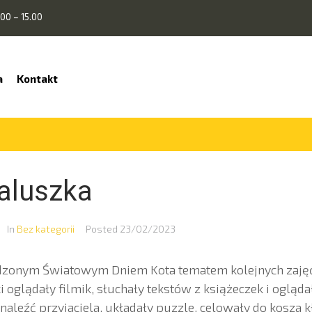
00 – 15.00
a
Kontakt
aluszka
In
Bez kategorii
Posted
23/02/2023
dzonym Światowym Dniem Kota tematem kolejnych zaję
i oglądały filmik, słuchały tekstów z książeczek i oglądał
aleźć przyjaciela, układały puzzle, celowały do kosza 