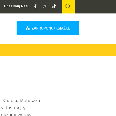
Obserwuj Nas:
ZAPROPONUJ KSIĄŻKĘ
ć Klubiku Maluszka
y ilustracje,
kłębkami wełny,