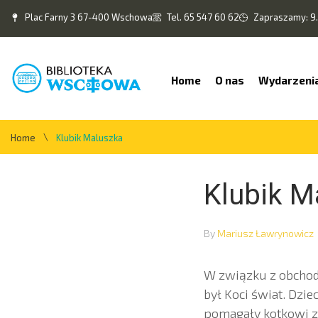
Plac Farny 3 67-400 Wschowa
Tel. 65 547 60 62
Zapraszamy: 9.
Home
O nas
Wydarzeni
\
Home
Klubik Maluszka
Klubik M
By
Mariusz Ławrynowicz
W związku z obcho
był Koci świat. Dziec
pomagały kotkowi zn