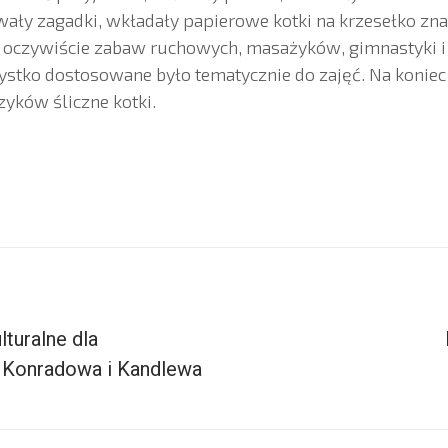
ały zagadki, wkładały papierowe kotki na krzesełko zna
ło oczywiście zabaw ruchowych, masażyków, gimnastyki 
stko dostosowane było tematycznie do zajęć. Na konie
zyków śliczne kotki.
turalne dla
Konradowa i Kandlewa