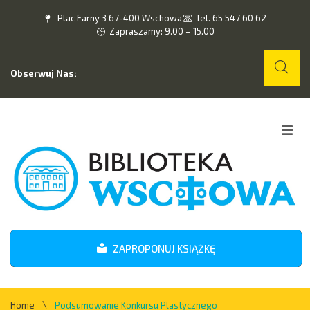
Plac Farny 3 67-400 Wschowa
Tel. 65 547 60 62
Zapraszamy: 9.00 – 15.00
Obserwuj Nas:
Home
O nas
Wydarzenia
ZAPROPONUJ KSIĄŻKĘ
Kontakt
\
Home
Podsumowanie Konkursu Plastycznego