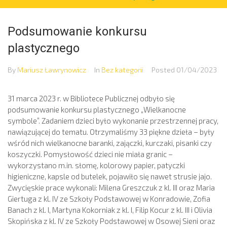
Podsumowanie konkursu
plastycznego
By
Mariusz Ławrynowicz
In
Bez kategorii
Posted
01/04/2023
31 marca 2023 r. w Bibliotece Publicznej odbyło się
podsumowanie konkursu plastycznego „Wielkanocne
symbole”. Zadaniem dzieci było wykonanie przestrzennej pracy,
nawiązującej do tematu. Otrzymaliśmy 33 piękne dzieła – były
wśród nich wielkanocne baranki, zajączki, kurczaki, pisanki czy
koszyczki. Pomysłowość dzieci nie miała granic –
wykorzystano m.in. słomę, kolorowy papier, patyczki
higieniczne, kapsle od butelek, pojawiło się nawet strusie jajo.
Zwycięskie prace wykonali: Milena Greszczuk z kl. III oraz Maria
Giertuga z kl. IV ze Szkoły Podstawowej w Konradowie, Zofia
Banach z kl. I, Martyna Kokorniak z kl. I, Filip Kocur z kl. III i Olivia
Skopińska z kl. IV ze Szkoły Podstawowej w Osowej Sieni oraz