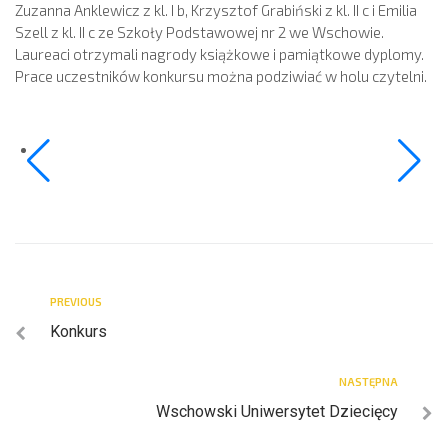
Zuzanna Anklewicz z kl. I b, Krzysztof Grabiński z kl. II c i Emilia
Szell z kl. II c ze Szkoły Podstawowej nr 2 we Wschowie.
Laureaci otrzymali nagrody książkowe i pamiątkowe dyplomy.
Prace uczestników konkursu można podziwiać w holu czytelni.
PREVIOUS
Konkurs
NASTĘPNA
Wschowski Uniwersytet Dziecięcy