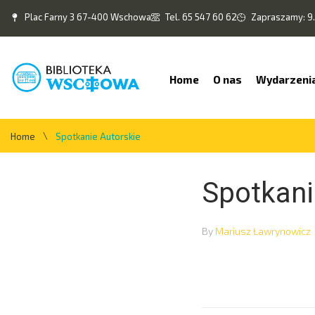
Plac Farny 3 67-400 Wschowa
Tel. 65 547 60 62
Zapraszamy: 9.
Home
O nas
Wydarzeni
\
Home
Spotkanie Autorskie
Spotkani
By
Mariusz Ławrynowicz