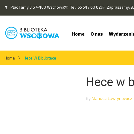
Plac Farny 3 67-400 Wschowa
Tel. 65 547 60 62
Zapraszamy: 9.
Home
O nas
Wydarzeni
\
Home
Hece W Bibliotece
Hece w b
By
Mariusz Ławrynowicz