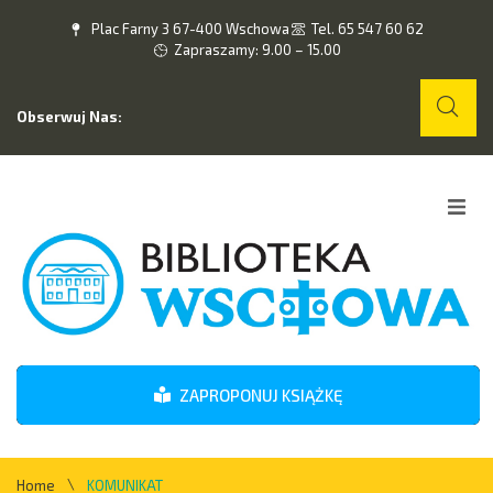
Plac Farny 3 67-400 Wschowa
Tel. 65 547 60 62
Zapraszamy: 9.00 – 15.00
Obserwuj Nas:
Home
O nas
Wydarzenia
ZAPROPONUJ KSIĄŻKĘ
Kontakt
\
Home
KOMUNIKAT