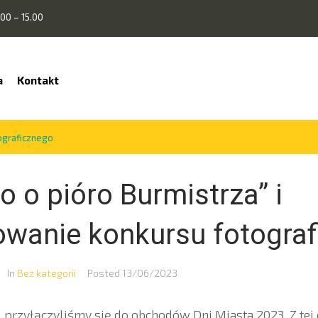
00 – 15.00
a
Kontakt
ograficznego
o o pióro Burmistrza” i
wanie konkursu fotograf
In
Bez kategorii
Posted
13/06/2023
 przyłączyliśmy się do obchodów Dni Miasta 2023. Z tej 