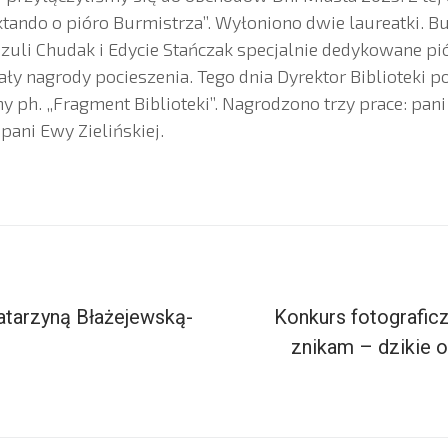
ando o pióro Burmistrza”. Wyłoniono dwie laureatki. Bu
uli Chudak i Edycie Stańczak specjalnie dedykowane pió
ały nagrody pocieszenia. Tego dnia Dyrektor Biblioteki
y ph. „Fragment Biblioteki”. Nagrodzono trzy prace: pani
 pani Ewy Zielińskiej.
atarzyną Błażejewską-
Konkurs fotograficz
znikam – dzikie 