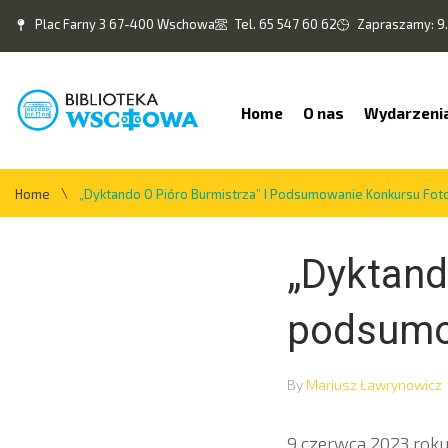
Plac Farny 3 67-400 Wschowa
Tel. 65 547 60 62
Zapraszamy: 9.
Home
O nas
Wydarzeni
\
Home
„Dyktando O Pióro Burmistrza” I Podsumowanie Konkursu Fot
„Dyktand
podsumo
By
Mariusz Ławrynowicz
9 czerwca 2023 roku