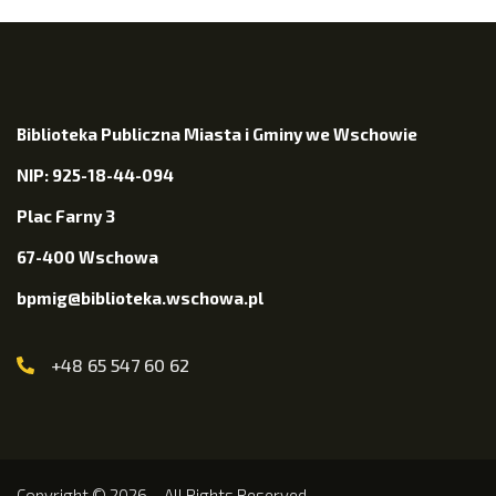
Biblioteka Publiczna Miasta i Gminy we Wschowie
NIP: 925-18-44-094
Plac Farny 3
67-400 Wschowa
bpmig@biblioteka.wschowa.pl
+48 65 547 60 62
Copyright © 2026 – All Rights Reserved.