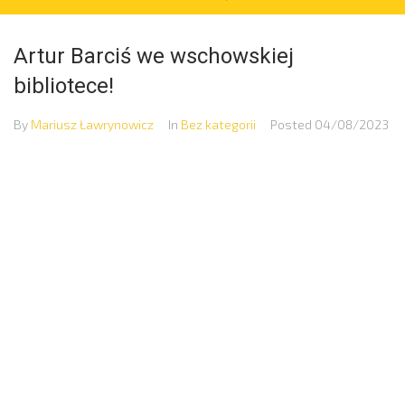
Artur Barciś we wschowskiej
bibliotece!
By
Mariusz Ławrynowicz
In
Bez kategorii
Posted
04/08/2023