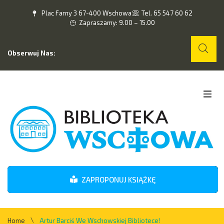
Plac Farny 3 67-400 Wschowa
Tel. 65 547 60 62
Zapraszamy: 9.00 – 15.00
Obserwuj Nas:
Home
O nas
Wydarzenia
ZAPROPONUJ KSIĄŻKĘ
Kontakt
\
Home
Artur Barciś We Wschowskiej Bibliotece!