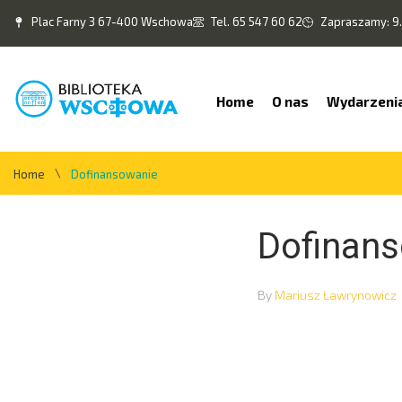
Plac Farny 3 67-400 Wschowa
Tel. 65 547 60 62
Zapraszamy: 9.
Home
O nas
Wydarzeni
\
Home
Dofinansowanie
Dofinan
By
Mariusz Ławrynowicz