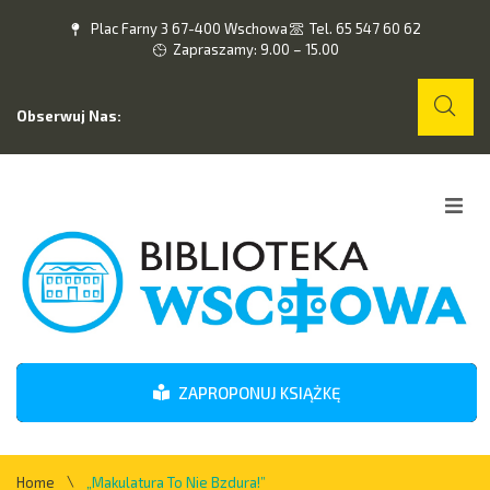
Plac Farny 3 67-400 Wschowa
Tel. 65 547 60 62
Zapraszamy: 9.00 – 15.00
Obserwuj Nas:
Home
O nas
Wydarzenia
ZAPROPONUJ KSIĄŻKĘ
Kontakt
\
Home
„Makulatura To Nie Bzdura!”