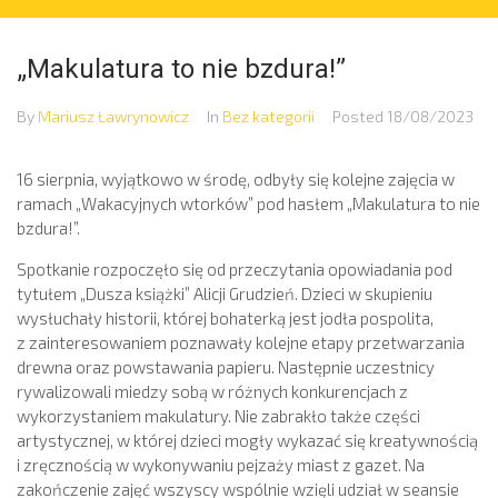
„Makulatura to nie bzdura!”
By
Mariusz Ławrynowicz
In
Bez kategorii
Posted
18/08/2023
16 sierpnia, wyjątkowo w środę, odbyły się kolejne zajęcia w
ramach „Wakacyjnych wtorków” pod hasłem „Makulatura to nie
bzdura!”.
Spotkanie rozpoczęło się od przeczytania opowiadania pod
tytułem „Dusza książki” Alicji Grudzień. Dzieci w skupieniu
wysłuchały historii, której bohaterką jest jodła pospolita,
z zainteresowaniem poznawały kolejne etapy przetwarzania
drewna oraz powstawania papieru. Następnie uczestnicy
rywalizowali miedzy sobą w różnych konkurencjach z
wykorzystaniem makulatury. Nie zabrakło także części
artystycznej, w której dzieci mogły wykazać się kreatywnością
i zręcznością w wykonywaniu pejzaży miast z gazet. Na
zakończenie zajęć wszyscy wspólnie wzięli udział w seansie