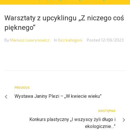
Warsztaty z upcyklingu „Z niczego coś
pięknego”
By
Mariusz Ławrynowicz
In
Bez kategorii
Posted
12/09/2023
PREVIOUS
Wystawa Janiny Plezi – „W kwiecie wieku”
NASTĘPNA
Konkurs plastyczny „I wszyscy żyli długo i
ekologicznie…”