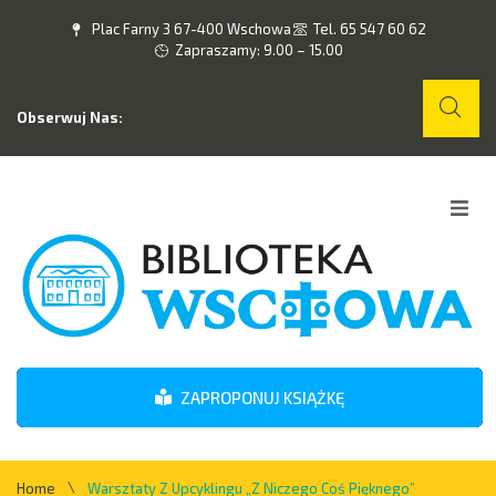
Plac Farny 3 67-400 Wschowa
Tel. 65 547 60 62
Zapraszamy: 9.00 – 15.00
Obserwuj Nas:
Home
O nas
Wydarzenia
ZAPROPONUJ KSIĄŻKĘ
Kontakt
\
Home
Warsztaty Z Upcyklingu „Z Niczego Coś Pięknego”