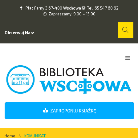
Plac Farny 3 67-400 Wschowa
Tel. 65 547 60 62
Zapraszamy: 9.00 – 15.00
Obserwuj Nas:
Home
O nas
Wydarzenia
ZAPROPONUJ KSIĄŻKĘ
Kontakt
\
Home
KOMUNIKAT