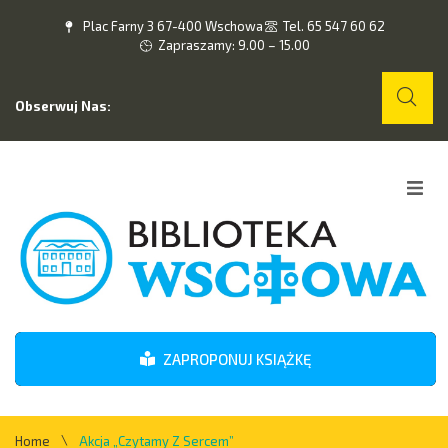
Plac Farny 3 67-400 Wschowa
Tel. 65 547 60 62
Zapraszamy: 9.00 – 15.00
Obserwuj Nas:
Home
O nas
Wydarzenia
ZAPROPONUJ KSIĄŻKĘ
Kontakt
\
Home
Akcja „Czytamy Z Sercem”