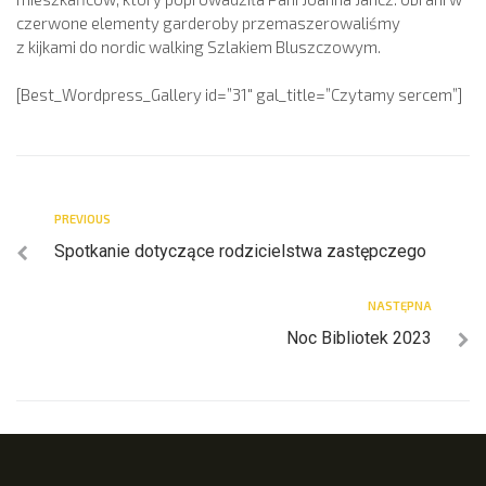
czerwone elementy garderoby przemaszerowaliśmy
z kijkami do nordic walking Szlakiem Bluszczowym.
[Best_Wordpress_Gallery id=”31″ gal_title=”Czytamy sercem”]
PREVIOUS
Spotkanie dotyczące rodzicielstwa zastępczego
NASTĘPNA
Noc Bibliotek 2023