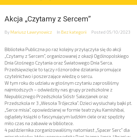
Akcja „Czytamy z Sercem”
By
Mariusz Ławrynowicz
In
Bez kategorii
Posted
05/10/2023
Biblioteka Publiczna po raz kolejny przyłączyła się do akcji
„Czytamy z Sercem”, organizowanej z okazji Ogólnopolskiego
Dnia Głośnego Czytania oraz Światowego Dnia Serca.
Przedsięwzięcie to łączy różnorodne działania promujące
czytelnictwo i poszerzające wiedzę o sercu.
W tym roku do udziału w głośnym czytaniu zaprosiliśmy
najmłodszych – odwiedziły nas grupy przedszkolne z
Niepublicznego Przedszkola Sióstr Salezjanek oraz
Przedszkola nr 3 „Wesoła Trójeczka”. Dzieci wysłuchały bajki pt.
„Serce misia”, opowiedzianej w formie teatrzyku Kamishibai,
oglądały książki o fascynującym ludzkim ciele oraz spędziły
miło czas na zabawie w bibliotece.
4 października zorganizowaliśmy natomiast „Spacer Serc” dla
mieszkańców, który poprowadziła Pani Joanna Jancz. Ubrani w