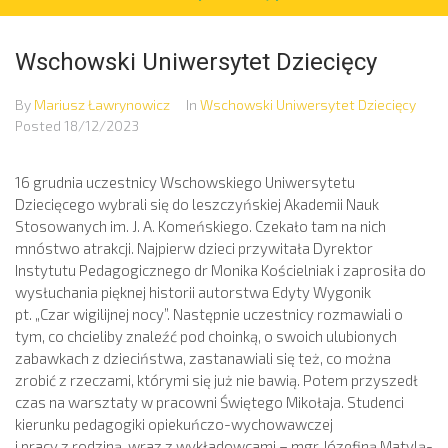
Wschowski Uniwersytet Dziecięcy
By
Mariusz Ławrynowicz
In
Wschowski Uniwersytet Dziecięcy
Posted
18/12/2023
16 grudnia uczestnicy Wschowskiego Uniwersytetu
Dziecięcego wybrali się do leszczyńskiej Akademii Nauk
Stosowanych im. J. A. Komeńskiego. Czekało tam na nich
mnóstwo atrakcji. Najpierw dzieci przywitała Dyrektor
Instytutu Pedagogicznego dr Monika Kościelniak i zaprosiła do
wysłuchania pięknej historii autorstwa Edyty Wygonik
pt. „Czar wigilijnej nocy”. Następnie uczestnicy rozmawiali o
tym, co chcieliby znaleźć pod choinką, o swoich ulubionych
zabawkach z dzieciństwa, zastanawiali się też, co można
zrobić z rzeczami, którymi się już nie bawią. Potem przyszedł
czas na warsztaty w pracowni Świętego Mikołaja. Studenci
kierunku pedagogiki opiekuńczo-wychowawczej
i pracy z rodziną, wraz z wykładowcami – mgr Józefiną Matylą-