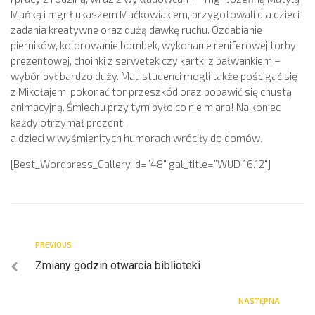
Mańką i mgr Łukaszem Maćkowiakiem, przygotowali dla dzieci
zadania kreatywne oraz dużą dawkę ruchu. Ozdabianie
pierników, kolorowanie bombek, wykonanie reniferowej torby
prezentowej, choinki z serwetek czy kartki z bałwankiem –
wybór był bardzo duży. Mali studenci mogli także pościgać się
z Mikołajem, pokonać tor przeszkód oraz pobawić się chustą
animacyjną. Śmiechu przy tym było co nie miara! Na koniec
każdy otrzymał prezent,
a dzieci w wyśmienitych humorach wróciły do domów.
[Best_Wordpress_Gallery id=”48″ gal_title=”WUD 16.12″]
PREVIOUS
Zmiany godzin otwarcia biblioteki
NASTĘPNA