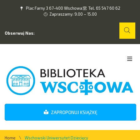
Plac Farny 3 67-400 Wschowa
Tel. 65 547 60 62
Zapraszamy: 9.00 – 15.00
Obserwuj Nas:
Home
O nas
Wydarzenia
ZAPROPONUJ KSIĄŻKĘ
Kontakt
\
Home
Wschowski Uniwersytet Dziecięcy