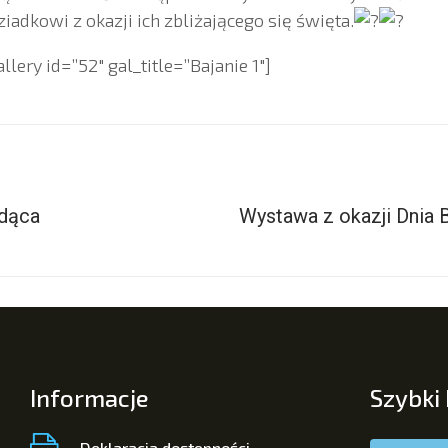
iadkowi z okazji ich zbliżającego się święta.
ery id=”52″ gal_title=”Bajanie 1″]
dąca
Wystawa z okazji Dnia B
Informacje
Szybki
Deklaracja dostępności