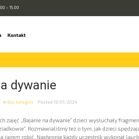
00 – 15.00
a
Kontakt
na dywanie
In
Bez kategorii
Posted
19/01/2024
h zajęć „Bajanie na dywanie” dzieci wysłuchały fragment
dziadkowie”. Rozmawialiśmy też o tym, jak dzieci spędzaj
bią razem robić. Następnie każdy uczestnik wykonał laur