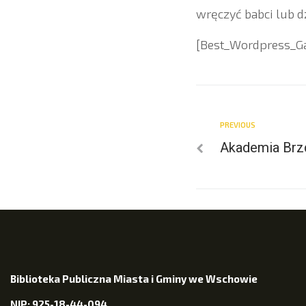
wręczyć babci lub dz
[Best_Wordpress_Gall
PREVIOUS
Akademia Brz
Biblioteka Publiczna Miasta i Gminy we Wschowie
NIP: 925-18-44-094