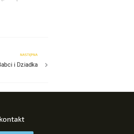
NASTĘPNA
abci i Dziadka
 kontakt