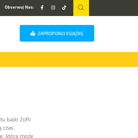
Obserwuj Nas:
ZAPROPONUJ KSIĄŻKĘ
u bajki Zofii
ą czas
kę, którą może