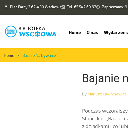
Plac Farny 3 67-400 Wschowa
Tel. 65 547 60 62
Zapraszamy: 9.
Home
O nas
Wydarzeni
\
Home
Bajanie Na Dywanie
Bajanie 
By
Mariusz Ławrynowicz
Podczas wczorajszyc
Staneckiej „Basia i 
z dziadkami i co lu