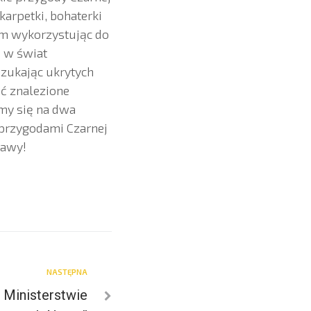
karpetki, bohaterki
em wykorzystując do
s w świat
szukając ukrytych
ć znalezione
śmy się na dwa
 przygodami Czarnej
bawy!
NASTĘPNA
W Ministerstwie