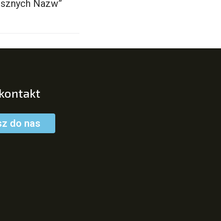
sznych Nazw”
 kontakt
sz do nas