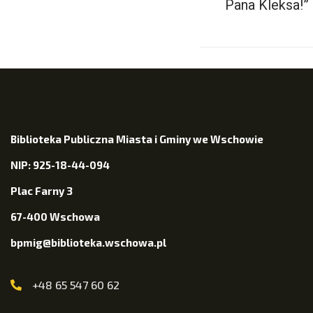
Pana Kleksa!”
Biblioteka Publiczna Miasta i Gminy we Wschowie
NIP: 925-18-44-094
Plac Farny 3
67-400 Wschowa
bpmig@biblioteka.wschowa.pl
+48 65 547 60 62