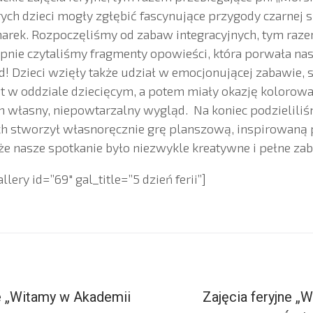
rych dzieci mogły zgłębić fascynujące przygody czarnej s
narek. Rozpoczęliśmy od zabaw integracyjnych, tym raz
pnie czytaliśmy fragmenty opowieści, która porwała na
! Dzieci wzięły także udział w emocjonującej zabawie, 
 w oddziale dziecięcym, a potem miały okazję kolorowa
im własny, niepowtarzalny wygląd. Na koniec podzielili
ich stworzył własnoręcznie grę planszową, inspirowaną
, że nasze spotkanie było niezwykle kreatywne i pełne za
ery id=”69″ gal_title=”5 dzień ferii”]
ne „Witamy w Akademii
Zajęcia feryjne „