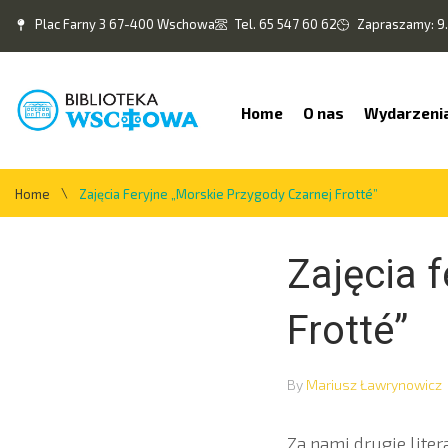
Plac Farny 3 67-400 Wschowa
Tel. 65 547 60 62
Zapraszamy: 9.
Home
O nas
Wydarzeni
\
Home
Zajęcia Feryjne „Morskie Przygody Czarnej Frotté”
Zajęcia 
Frotté”
By
Mariusz Ławrynowicz
Za nami drugie liter