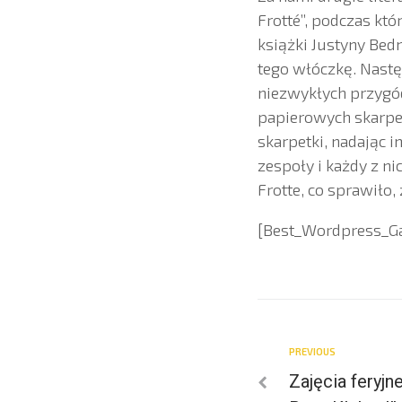
Frotté”, podczas któ
książki Justyny Bed
tego włóczkę. Nastę
niezwykłych przygód
papierowych skarpet
skarpetki, nadając 
zespoły i każdy z n
Frotte, co sprawiło
[Best_Wordpress_Gall
PREVIOUS
Zajęcia feryj