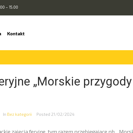
00 – 15.00
a
Kontakt
feryjne „Morskie przygody
In
Bez kategorii
Posted
21/02/2024
ackie zajęcia feryjne, tym razem przebiegające ph. „Mors