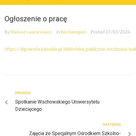
Ogłoszenie o pracę
By
Mariusz Ławrynowicz
In
Bez kategorii
Posted
07/03/2024
https://bip.wrota.lubuskie.pl/biblioteka_publiczna_wschowa/w
PREVIOUS
Spotkanie Wschowskiego Uniwersytetu
Dziecięcego
NASTĘPNA
Zajęcia ze Specjalnym Ośrodkiem Szkolno-