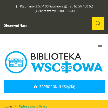
Plac Farny 3 67-400 Wschowa
Tel. 65 547 60 62
Zapraszamy: 9.00 – 15.00
Obserwuj Nas:
Home
O nas
Wydarzenia
ZAPROPONUJ KSIĄŻKĘ
Kontakt
\
Home
Ogłoszenie O Pracę