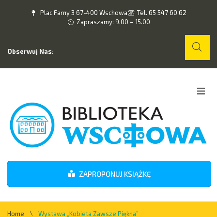
Plac Farny 3 67-400 Wschowa
Tel. 65 547 60 62
Zapraszamy: 9.00 – 15.00
Obserwuj Nas:
Home
O nas
Wydarzenia
ZAPROPONUJ KSIĄŻKĘ
Kontakt
\
Home
Wystawa „Kobieta Zawsze Piękna”