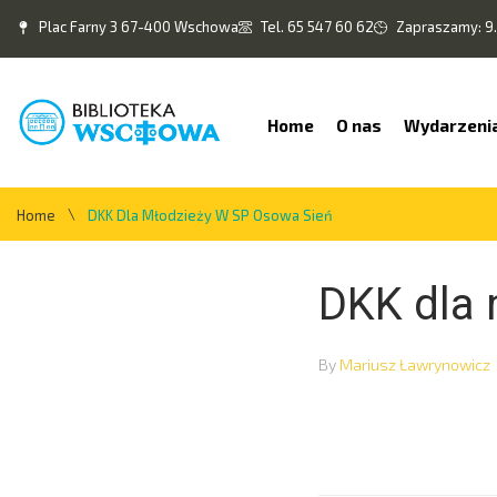
Plac Farny 3 67-400 Wschowa
Tel. 65 547 60 62
Zapraszamy: 9.
Home
O nas
Wydarzeni
\
Home
DKK Dla Młodzieży W SP Osowa Sień
DKK dla 
By
Mariusz Ławrynowicz