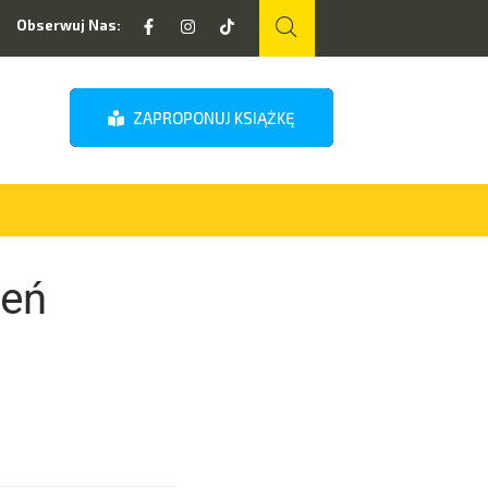
Obserwuj Nas:
ZAPROPONUJ KSIĄŻKĘ
ień