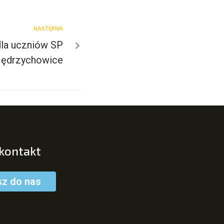
NASTĘPNA
dla uczniów SP
Jędrzychowice
 kontakt
sz do nas