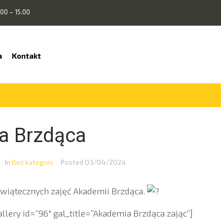
00 – 15.00
a
Kontakt
a Brzdąca
In
Bez kategorii
Posted
03/04/2024
świątecznych zajęć Akademii Brzdąca.
lery id=”96″ gal_title=”Akademia Brzdąca zając”]