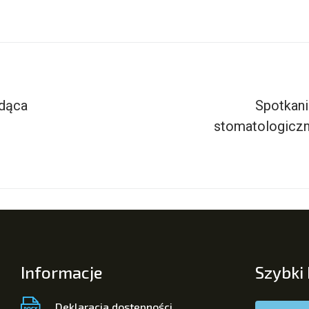
dąca
Spotkani
stomatologiczn
Informacje
Szybki
Deklaracja dostępności