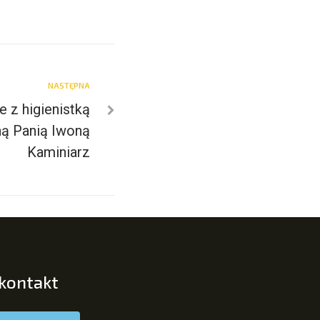
NASTĘPNA
e z higienistką
ą Panią Iwoną
Kaminiarz
 kontakt