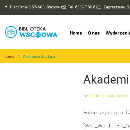
Plac Farny 3 67-400 Wschowa
Tel. 65 547 60 62
Zapraszamy: 9.
Home
O nas
Wydarzeni
\
Home
Akademia Brzdąca
Akademi
By
Mariusz Ławrynowicz
Fotorelacja z przed
[Best_Wordpress_Gal