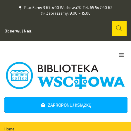
Plac Farny 3 67-400 Wschowa
Tel. 65 547 60 62
Zapraszamy: 9.00 – 15.00
Obserwuj Nas:
Home
O nas
Wydarzenia
ZAPROPONUJ KSIĄŻKĘ
Kontakt
Home