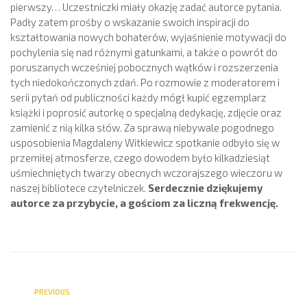
pierwszy… Uczestniczki miały okazję zadać autorce pytania.
Padły zatem prośby o wskazanie swoich inspiracji do
kształtowania nowych bohaterów, wyjaśnienie motywacji do
pochylenia się nad różnymi gatunkami, a także o powrót do
poruszanych wcześniej pobocznych wątków i rozszerzenia
tych niedokończonych zdań. Po rozmowie z moderatorem i
serii pytań od publiczności każdy mógł kupić egzemplarz
książki i poprosić autorkę o specjalną dedykację, zdjęcie oraz
zamienić z nią kilka słów. Za sprawą niebywale pogodnego
usposobienia Magdaleny Witkiewicz spotkanie odbyło się w
przemiłej atmosferze, czego dowodem było kilkadziesiąt
uśmiechniętych twarzy obecnych wczorajszego wieczoru w
naszej bibliotece czytelniczek.
Serdecznie dziękujemy
autorce za przybycie, a gościom za liczną frekwencję.
PREVIOUS