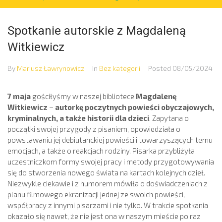
Spotkanie autorskie z Magdaleną
Witkiewicz
By
Mariusz Ławrynowicz
In
Bez kategorii
Posted
08/05/2024
7 maja
gościłyśmy w naszej bibliotece
Magdalenę
Witkiewicz
–
autorkę poczytnych powieści obyczajowych,
kryminalnych, a także historii dla dzieci
. Zapytana o
początki swojej przygody z pisaniem, opowiedziała o
powstawaniu jej debiutanckiej powieści i towarzyszących temu
emocjach, a także o reakcjach rodziny. Pisarka przybliżyła
uczestniczkom formy swojej pracy i metody przygotowywania
się do stworzenia nowego świata na kartach kolejnych dzieł.
Niezwykle ciekawie i z humorem mówiła o doświadczeniach z
planu filmowego ekranizacji jednej ze swoich powieści,
współpracy z innymi pisarzami i nie tylko. W trakcie spotkania
okazało się nawet, że nie jest ona w naszym mieście po raz