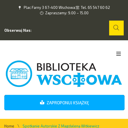
Plac Farny 3 67-400 Wschowa
Tel. 65 547 60 62
Zapraszamy: 9.00 – 15.00
Obserwuj Nas:
Home
O nas
Wydarzenia
ZAPROPONUJ KSIĄŻKĘ
Kontakt
\
Home
Spotkanie Autorskie Z Magdaleną Witkiewicz