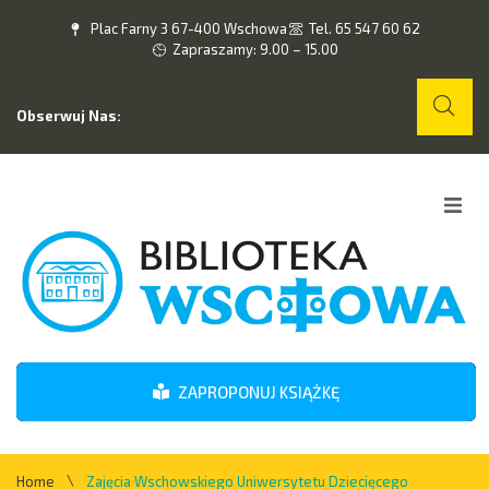
Plac Farny 3 67-400 Wschowa
Tel. 65 547 60 62
Zapraszamy: 9.00 – 15.00
Obserwuj Nas:
Home
O nas
Wydarzenia
ZAPROPONUJ KSIĄŻKĘ
Kontakt
\
Home
Zajęcia Wschowskiego Uniwersytetu Dziecięcego