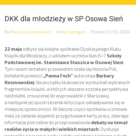
DKK dla młodzieży w SP Osowa Sień
By
Mariusz Ławrynowicz
In
Bez kategorii
Posted
23/05/2024
22 maja
odbyło się kolejne spotkanie Dyskusyjnego Klubu
Książki dla Młodzieży, z udziałem uczniów klas 6 i 7
Szkoły
Podstawowej im. Stanisława Staszica w Osowej Sieni
.
Tym razem tematem przewodnim stała się historia Poli,
bohaterki powieści
„Panna Foch”
autorstwa
Barbary
Kosmowskiej
. Na początku klubowicze wysłuchali wybranych
fragmentów książki, w których ukazana została perspektywa
nastolatki, zmuszonej do wyprowadzki z Warszawy,
a następnie jej spostrzeżenia dotyczące odnajdywania się w
mniejszej społeczności. W dalszej części spotkania uczniowie
mieli za zadanie wypełnić przygotowane karty pracy, zbierając
informacje potrzebne do przeprowadzenia
debaty na temat
realiów życia w małych i wielkich miastach
. Dyskusja
pozwoliła zauważyć wady i zalety osiadania zarówno w tych