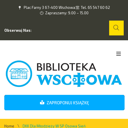
Plac Farny 3 67-400 Wschowa
Tel. 65 547 60 62
Zapraszamy: 9.00 – 15.00
Obserwuj Nas:
Home
O nas
Wydarzenia
ZAPROPONUJ KSIĄŻKĘ
Kontakt
\
Home
DKK Dla Młodzieży W SP Osowa Sień