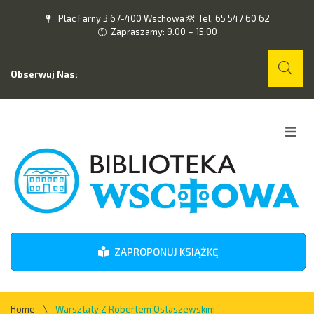
Plac Farny 3 67-400 Wschowa
Tel. 65 547 60 62
Zapraszamy: 9.00 – 15.00
Obserwuj Nas:
Home
O nas
Wydarzenia
ZAPROPONUJ KSIĄŻKĘ
Kontakt
\
Home
Warsztaty Z Robertem Ostaszewskim