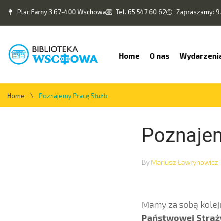
Plac Farny 3 67-400 Wschowa
Tel. 65 547 60 62
Zapraszamy: 9.
Home
O nas
Wydarzeni
\
Home
Poznajemy Pracę Służb
Poznajem
By
Mariusz Ławrynowicz
Mamy za sobą kole
Państwowej Straż