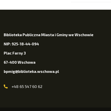
Biblioteka Publiczna Miasta i Gminy we Wschowie
NIP: 925-18-44-094
Plac Farny 3
67-400 Wschowa
bpmig@biblioteka.wschowa.pl
+48 65 547 60 62