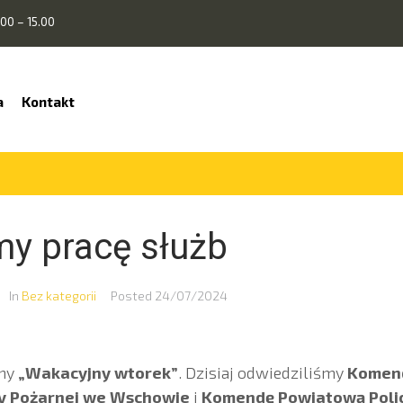
00 – 15.00
a
Kontakt
y pracę służb
In
Bez kategorii
Posted
24/07/2024
jny
„Wakacyjny wtorek”
. Dzisiaj odwiedziliśmy
Komen
y Pożarnej we Wschowie
i
Komendę Powiatową Polic