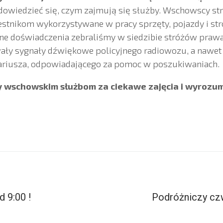
 dowiedzieć się, czym zajmują się służby. Wschowscy st
stnikom wykorzystywane w pracy sprzęty, pojazdy i stró
e doświadczenia zebraliśmy w siedzibie stróżów prawa.
ły sygnały dźwiękowe policyjnego radiowozu, a nawet
nariusza, odpowiadającego za pomoc w poszukiwaniach.
 wschowskim służbom za ciekawe zajęcia i wyrozum
 9:00 !
Podróżniczy cz