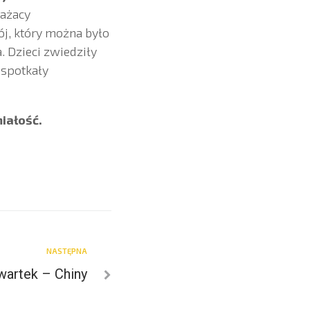
rażacy
j, który można było
 Dzieci zwiedziły
 spotkały
iałość.
NASTĘPNA
wartek – Chiny