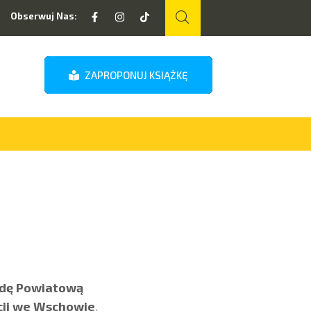
Obserwuj Nas:
ZAPROPONUJ KSIĄŻKĘ
dę Powiatową
ji we Wschowie
.