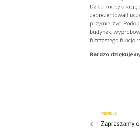
Dzieci miały okazję
zaprezentowali ucze
przymierzyć. Podobn
budynek, wypróbowa
futrzastego funcjo
Bardzo dziękujemy
PREVIOUS
Zapraszamy od