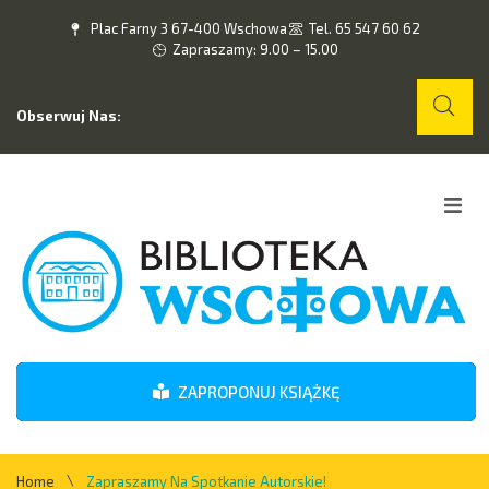
Plac Farny 3 67-400 Wschowa
Tel. 65 547 60 62
Zapraszamy: 9.00 – 15.00
Obserwuj Nas:
Home
O nas
Wydarzenia
ZAPROPONUJ KSIĄŻKĘ
Kontakt
\
Home
Zapraszamy Na Spotkanie Autorskie!