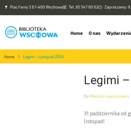
Plac Farny 3 67-400 Wschowa
Tel. 65 547 60 62
Zapraszamy: 9.
Home
O nas
Wydarzeni
\
Home
Legimi – Listopad 2024
Legimi –
By
Mariusz Ławrynowicz
31 października od 
listopad!