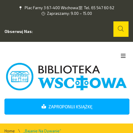
Plac Farny 3 67-400 Wschowa
Tel. 65 547 60 62
Zapraszamy: 9.00 – 15.00
Obserwuj Nas:
Home
O nas
Wydarzenia
ZAPROPONUJ KSIĄŻKĘ
Kontakt
\
Home
„Bajanie Na Dywanie”