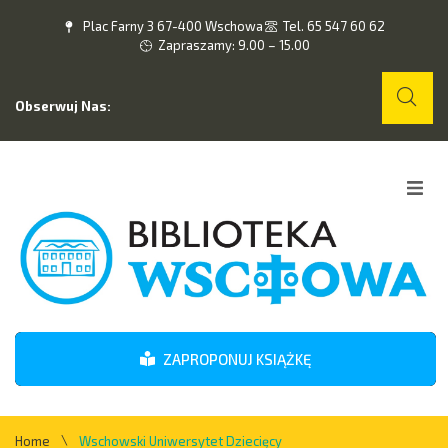
Plac Farny 3 67-400 Wschowa
Tel. 65 547 60 62
Zapraszamy: 9.00 – 15.00
Obserwuj Nas:
Home
O nas
Wydarzenia
ZAPROPONUJ KSIĄŻKĘ
Kontakt
\
Home
Wschowski Uniwersytet Dziecięcy