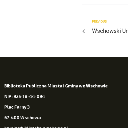
PREVIOUS
Wschowski Un
Biblioteka Publiczna Miasta i Gminy we Wschowie
NIP: 925-18-44-094
Plac Farny 3
67-400 Wschowa
bpmig@biblioteka.wschowa.pl