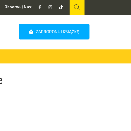
Obserwuj Nas:
ZAPROPONUJ KSIĄŻKĘ
e