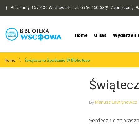
Plac Farny 3 67-400 Wschowa
Tel. 65 547 60 62
Zapraszamy: 9.
Home
O nas
Wydarzeni
\
Home
Świąteczne Spotkanie W Bibliotece
Świątecz
By
Mariusz Ławrynowicz
Serdecznie zaprasz