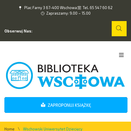
Plac Farny 3 67-400 Wschowa
Tel. 65 547 60 62
Zapraszamy: 9.00 – 15.00
Obserwuj Nas:
Home
O nas
Wydarzenia
ZAPROPONUJ KSIĄŻKĘ
Kontakt
\
Home
Wschowski Uniwersytet Dziecięcy