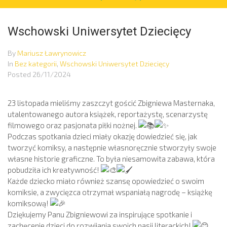
Wschowski Uniwersytet Dziecięcy
By
Mariusz Ławrynowicz
In
Bez kategorii
,
Wschowski Uniwersytet Dziecięcy
Posted
26/11/2024
23 listopada mieliśmy zaszczyt gościć Zbigniewa Masternaka,
utalentowanego autora książek, reportażystę, scenarzystę
filmowego oraz pasjonata piłki nożnej.
Podczas spotkania dzieci miały okazję dowiedzieć się, jak
tworzyć komiksy, a następnie własnoręcznie stworzyły swoje
własne historie graficzne. To była niesamowita zabawa, która
pobudziła ich kreatywność!
Każde dziecko miało również szansę opowiedzieć o swoim
komiksie, a zwycięzca otrzymał wspaniałą nagrodę – książkę
komiksową!
Dziękujemy Panu Zbigniewowi za inspirujące spotkanie i
zachęcenie dzieci do rozwijania swoich pasji literackich!