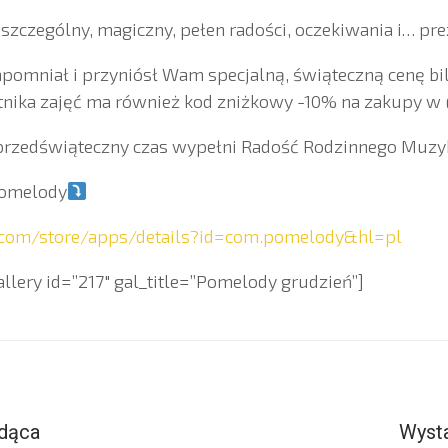
 szczególny, magiczny, pełen radości, oczekiwania i… p
apomniał i przyniósł Wam specjalną, świąteczną cenę b
stnika zajęć ma również kod zniżkowy -10% na zakupy
n przedświąteczny czas wypełni Radość Rodzinnego Muz
pomelody
e.com/store/apps/details?id=com.pomelody&hl=pl
lery id=”217″ gal_title=”Pomelody grudzień”]
dąca
Wyst