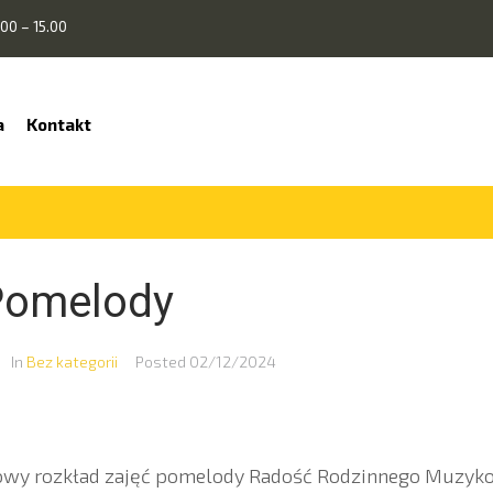
00 – 15.00
a
Kontakt
Pomelody
In
Bez kategorii
Posted
02/12/2024
owy rozkład zajęć pomelody Radość Rodzinnego Muzyk