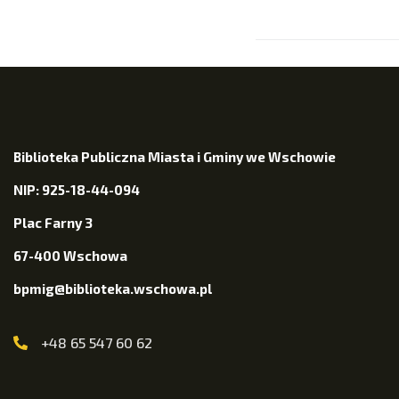
Biblioteka Publiczna Miasta i Gminy we Wschowie
NIP: 925-18-44-094
Plac Farny 3
67-400 Wschowa
bpmig@biblioteka.wschowa.pl
+48 65 547 60 62