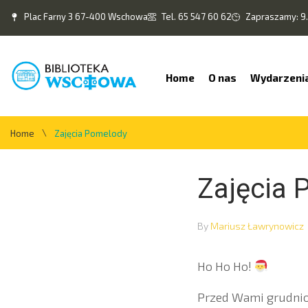
Plac Farny 3 67-400 Wschowa
Tel. 65 547 60 62
Zapraszamy: 9.
Home
O nas
Wydarzeni
\
Home
Zajęcia Pomelody
Zajęcia 
By
Mariusz Ławrynowicz
Ho Ho Ho!
Przed Wami grudni