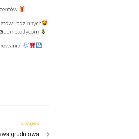
rezentów
iletów rodzinnych
 w @pomelodycom
ykowania!
NASTĘPNA
awa grudniowa