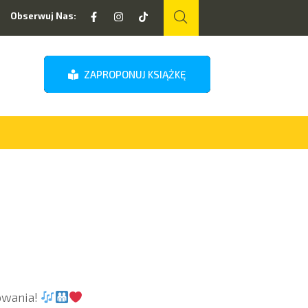
Obserwuj Nas:
ZAPROPONUJ KSIĄŻKĘ
owania!