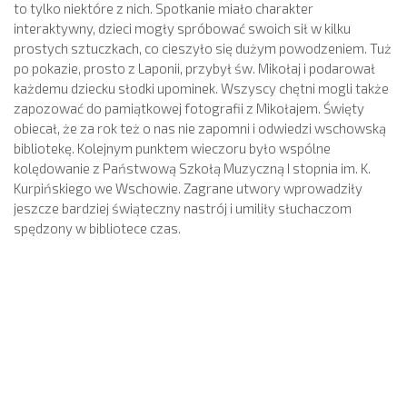
to tylko niektóre z nich. Spotkanie miało charakter
interaktywny, dzieci mogły spróbować swoich sił w kilku
prostych sztuczkach, co cieszyło się dużym powodzeniem. Tuż
po pokazie, prosto z Laponii, przybył św. Mikołaj i podarował
każdemu dziecku słodki upominek. Wszyscy chętni mogli także
zapozować do pamiątkowej fotografii z Mikołajem. Święty
obiecał, że za rok też o nas nie zapomni i odwiedzi wschowską
bibliotekę. Kolejnym punktem wieczoru było wspólne
kolędowanie z Państwową Szkołą Muzyczną I stopnia im. K.
Kurpińskiego we Wschowie. Zagrane utwory wprowadziły
jeszcze bardziej świąteczny nastrój i umiliły słuchaczom
spędzony w bibliotece czas.