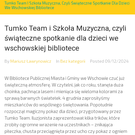
Tumko Team I Szkoła Muzyczna, Czyli Świąteczne Spotkanie Dla Dzieci
We Wschowskiej Bibliotece
Tumko Team i Szkoła Muzyczna, czyli
świąteczne spotkanie dla dzieci we
wschowskiej bibliotece
By
Mariusz Ławrynowicz
In
Bez kategorii
Posted
09/12/2024
W Bibliotece Publicznej Miasta i Gminy we Wschowie czuć już
świąteczną atmosferę. W czytelni, jak co roku, stanęła duża
choinka, pachnąca lasem i mieniąca się wieloma kolorami za
sprawą barwnych światełek. 4 grudnia zaprosiłyśmy
mieszkańców do wspólnego świętowania. Popołudnie
rozpoczął magiczny pokaz dla dzieci, przygotowany przez
Tumko Team. Iluzjonista zaprezentował kilka trików, które
zrobiły ogromne wrażenie na uczestnikach – znikająca
piłeczka, chusta przeciągnięta przez ucho czy pokaz z ogniem