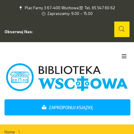
Plac Farny 3 67-400 Wschowa
Tel. 65 547 60 62
Zapraszamy: 9.00 – 15.00
Obserwuj Nas:
Home
O nas
Wydarzenia
ZAPROPONUJ KSIĄŻKĘ
Kontakt
\
Home