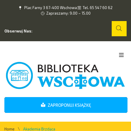
Plac Farny 3 67-400 Wschowa
Tel. 65 547 60 62
Zapraszamy: 9.00 – 15.00
Obserwuj Nas:
Home
O nas
Wydarzenia
ZAPROPONUJ KSIĄŻKĘ
Kontakt
\
Home
Akademia Brzdąca