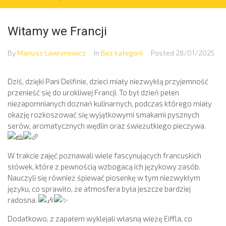
Witamy we Francji
By
Mariusz Ławrynowicz
In
Bez kategorii
Posted
28/01/2025
Dziś, dzięki Pani Delfinie, dzieci miały niezwykłą przyjemność
przenieść się do urokliwej Francji. To był dzień pełen
niezapomnianych doznań kulinarnych, podczas którego miały
okazję rozkoszować się wyjątkowymi smakami pysznych
serów, aromatycznych wędlin oraz świeżutkiego pieczywa.
W trakcie zajęć poznawali wiele fascynujących francuskich
słówek, które z pewnością wzbogacą ich językowy zasób.
Nauczyli się również śpiewać piosenkę w tym niezwykłym
języku, co
sprawiło, że atmosfera była jeszcze bardziej
radosna.
Dodatkowo, z zapałem wyklejali własną wieżę Eiffla, co