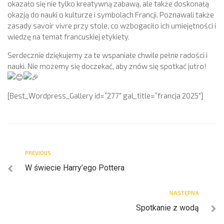
okazało się nie tylko kreatywną zabawą, ale także doskonałą
okazją do nauki o kulturze i symbolach Francji. Poznawali także
zasady savoir vivre przy stole, co wzbogaciło ich umiejętności i
wiedzę na temat francuskiej etykiety.
Serdecznie dziękujemy za te wspaniałe chwile pełne radości i
nauki. Nie możemy się doczekać, aby znów się spotkać jutro!
[Best_Wordpress_Gallery id=”277″ gal_title=”francja 2025″]
PREVIOUS
W świecie Harry’ego Pottera
NASTĘPNA
Spotkanie z wodą