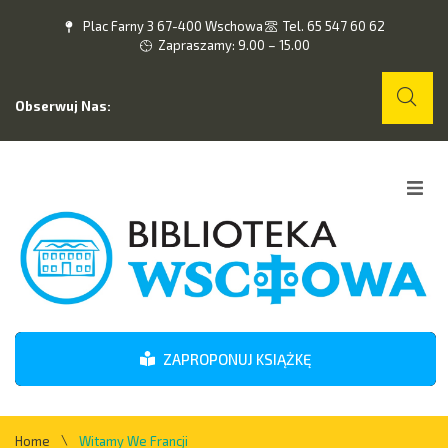
Plac Farny 3 67-400 Wschowa
Tel. 65 547 60 62
Zapraszamy: 9.00 – 15.00
Obserwuj Nas:
Home
O nas
Wydarzenia
ZAPROPONUJ KSIĄŻKĘ
Kontakt
\
Home
Witamy We Francji