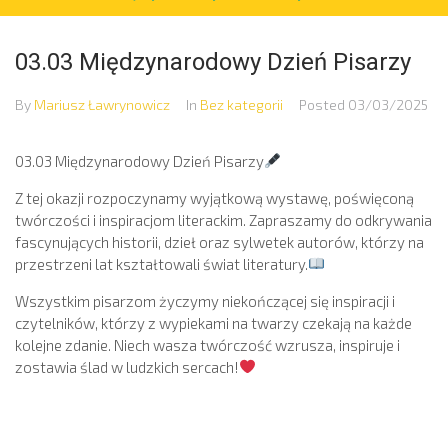
03.03 Międzynarodowy Dzień Pisarzy
By
Mariusz Ławrynowicz
In
Bez kategorii
Posted
03/03/2025
03.03 Międzynarodowy Dzień Pisarzy
Z tej okazji rozpoczynamy wyjątkową wystawę, poświęconą
twórczości i inspiracjom literackim. Zapraszamy do odkrywania
fascynujących historii, dzieł oraz sylwetek autorów, którzy na
przestrzeni lat kształtowali świat literatury.
Wszystkim pisarzom życzymy niekończącej się inspiracji i
czytelników, którzy z wypiekami na twarzy czekają na każde
kolejne zdanie. Niech wasza twórczość wzrusza, inspiruje i
zostawia ślad w ludzkich sercach!