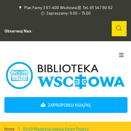
Plac Farny 3 67-400 Wschowa
Tel. 65 547 60 62
Zapraszamy: 9.00 – 15.00
Obserwuj Nas:
Home
O nas
Wydarzenia
ZAPROPONUJ KSIĄŻKĘ
Kontakt
\
Home
03.03 Międzynarodowy Dzień Pisarzy