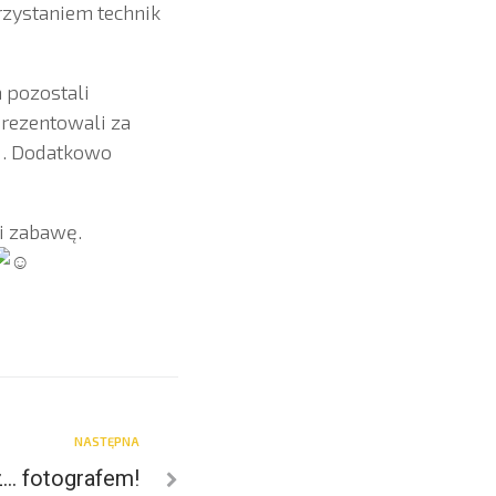
rzystaniem technik
 pozostali
prezentowali za
i. Dodatkowo
 i zabawę.
NASTĘPNA
… fotografem!