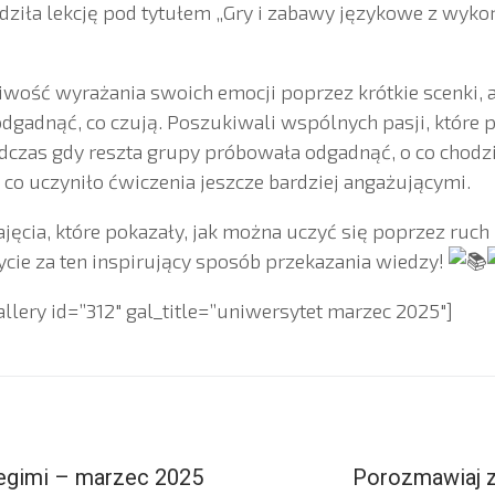
ziła lekcję pod tytułem „Gry i zabawy językowe z wyko
iwość wyrażania swoich emocji poprzez krótkie scenki, a
odgadnąć, co czują. Poszukiwali wspólnych pasji, które 
czas gdy reszta grupy próbowała odgadnąć, o co chodz
 co uczyniło ćwiczenia jeszcze bardziej angażującymi.
jęcia, które pokazały, jak można uczyć się poprzez ruch
cie za ten inspirujący sposób przekazania wiedzy!
lery id=”312″ gal_title=”uniwersytet marzec 2025″]
egimi – marzec 2025
Porozmawiaj z