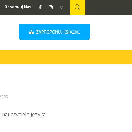
Obserwuj Nas:
ZAPROPONUJ KSIĄŻKĘ
2025
 nauczyciela języka