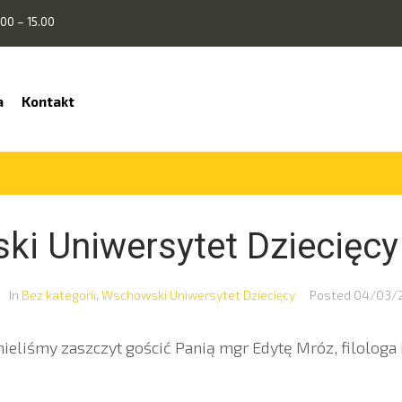
00 – 15.00
a
Kontakt
i Uniwersytet Dziecięcy
In
Bez kategorii
,
Wschowski Uniwersytet Dziecięcy
Posted
04/03/
eliśmy zaszczyt gościć Panią mgr Edytę Mróz, filologa i