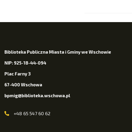
Biblioteka Publiczna Miasta i Gminy we Wschowie
NIP: 925-18-44-094
Plac Farny 3
67-400 Wschowa
bpmig@biblioteka.wschowa.pl
+48 65 547 60 62