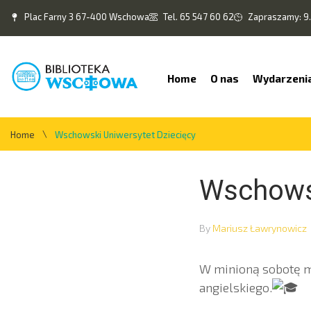
Plac Farny 3 67-400 Wschowa
Tel. 65 547 60 62
Zapraszamy: 9.
Home
O nas
Wydarzeni
\
Home
Wschowski Uniwersytet Dziecięcy
Wschowsk
By
Mariusz Ławrynowicz
W minioną sobotę mi
angielskiego.