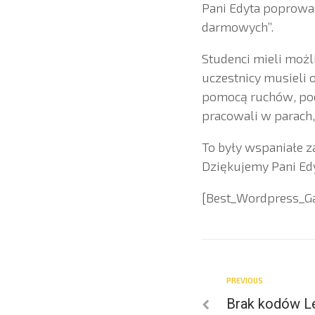
Pani Edyta poprowad
darmowych”.
Studenci mieli możl
uczestnicy musieli 
pomocą ruchów, pod
pracowali w parach,
To były wspaniałe za
Dziękujemy Pani Edy
[Best_Wordpress_Gal
PREVIOUS
Brak kodów L