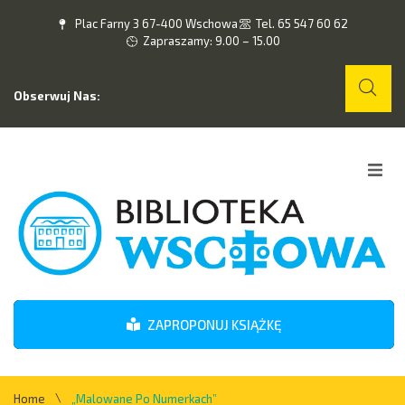
Plac Farny 3 67-400 Wschowa
Tel. 65 547 60 62
Zapraszamy: 9.00 – 15.00
Obserwuj Nas:
Home
O nas
Wydarzenia
ZAPROPONUJ KSIĄŻKĘ
Kontakt
\
Home
„Malowane Po Numerkach”