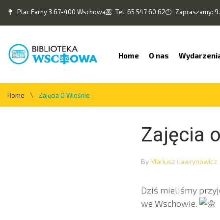
Plac Farny 3 67-400 Wschowa
Tel. 65 547 60 62
Zapraszamy: 9.
Home
O nas
Wydarzeni
\
Home
Zajęcia O Wiośnie
Zajęcia 
By
Mariusz Ławrynowicz
Dziś mieliśmy przy
we Wschowie.