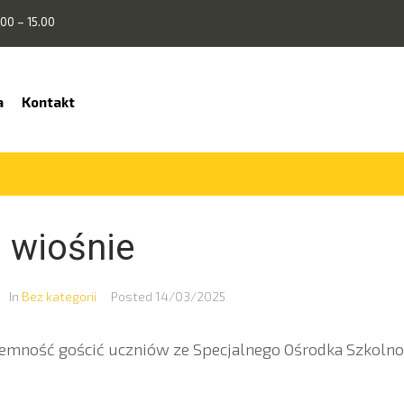
00 – 15.00
a
Kontakt
o wiośnie
In
Bez kategorii
Posted
14/03/2025
jemność gościć uczniów ze Specjalnego Ośrodka Szko