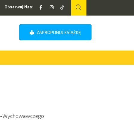
Obserwuj Nas:
ZAPROPONUJ KSIĄŻKĘ
lno-Wychowawczego