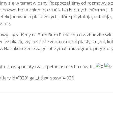
śmy się w temat wiosny. Rozpoczęliśmy od rozmowy o z
co pozwoliło uczniom poznać kilka istotnych informacji. 
ekcjonowania ptaków: tych, które przylatują, odlatują, o
 zimę.
bawy – graliśmy na Bum Bum Rurkach, co wzbudziło wiel
nież okazję wykazać się zdolnościami plastycznymi, kol
 Na zakończenie zajęć, otrzymali muzogram, przy który
im za wspaniały czas i pełne uśmiechu chwile!
lery id=”329″ gal_title=”sosw14.03″]