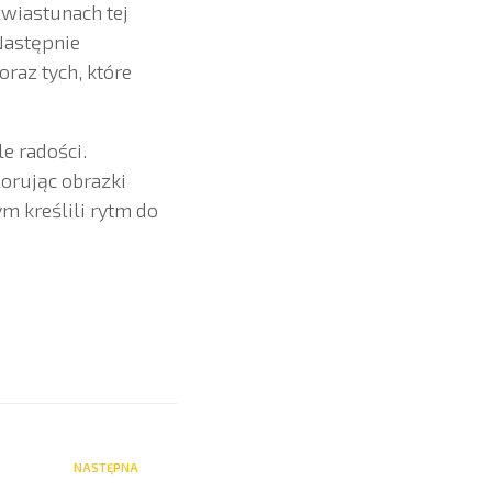
wiastunach tej
Następnie
raz tych, które
e radości.
orując obrazki
m kreślili rytm do
NASTĘPNA