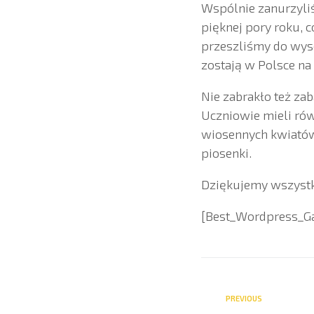
Wspólnie zanurzyli
pięknej pory roku, 
przeszliśmy do wysel
zostają w Polsce na
Nie zabrakło też za
Uczniowie mieli rów
wiosennych kwiatów.
piosenki.
Dziękujemy wszystk
[Best_Wordpress_Gal
PREVIOUS