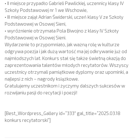
• II miejsce przypadło Gabrieli Pawlickiej, uczennicy klasy IV
Szkoły Podstawowej nr 1 we Wschowie,
• III miejsce zajął Adrian Świderski, uczeń klasy V ze Szkoły
Podstawowej w Osowej Sieni,
• wyróżnienie otrzymała Pola Biwojno z klasy IV Szkoły
Podstawowej w Osowej Sieni.
Wydarzenie to przypomniało, jak ważną rolę w kulturze
odgrywa poezja i jak dużą wartość ma jej odkrywanie już od
najmłodszych lat. Konkurs stał się także świetną okazją do
zaprezentowania talentów młodych recytatorów. Wszyscy
uczestnicy otrzymali pamiątkowe dyplomy oraz upominki, a
najlepsi z nich – nagrody książkowe.
Gratulujemy uczestnikom i życzymy dalszych sukcesów w
rozwijaniu pasji do recytacji i poezji!
[Best_Wordpress_Gallery id=”333″ gal_title=”2025.03.18
konkurs recytatorski”]