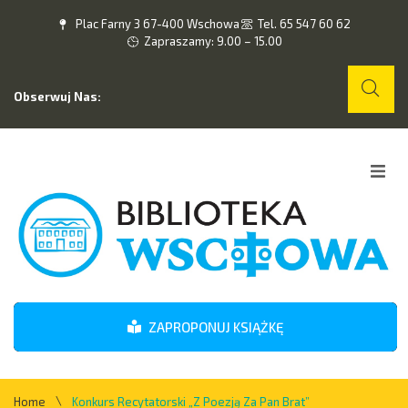
Plac Farny 3 67-400 Wschowa
Tel. 65 547 60 62
Zapraszamy: 9.00 – 15.00
Obserwuj Nas:
Home
O nas
Wydarzenia
ZAPROPONUJ KSIĄŻKĘ
Kontakt
\
Home
Konkurs Recytatorski „Z Poezją Za Pan Brat”