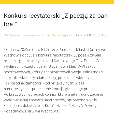
Konkurs recytatorski „Z poezją za pan
brat”
By
Mariusz Ławrynowicz
In
Bez kategorii
Posted
18/03/2025
18 marca 2025 roku w Bibliotece Publicznej Miasta i Gminy we
Wschowie odbył się konkurs recytatorski „Z poezją za pan
brat”, zorganizowany z okazji Światowego Dnia Poezji. W
wydarzeniu wzięło udział 13 uczniów z klas IV-VI szkół
podstawowych, którzy zaprezentowali swoje umiejętności
recytatorskie. Jury miało okazję posłuchać wierszy o
różnorodnej tematyce – od refleksyjnych, przez
humorystyczne, po te pełne emocji i głębszego przekazu.
Po burzliwych obradach komisji, która miała trudne zadanie
wyłonienia najlepszych recytatorów, ogłoszono wyniki:
• I miejsce zdobył Antoni Kosiński, uczeń klasy VI Szkoły
Podstawowej nr 2 we Wschowie,