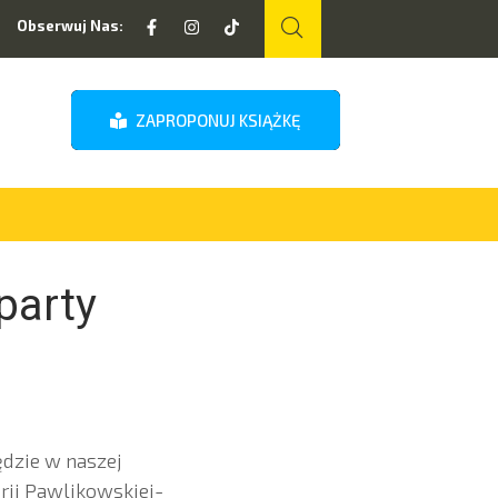
Obserwuj Nas:
ZAPROPONUJ KSIĄŻKĘ
party
dzie w naszej
rii Pawlikowskiej-