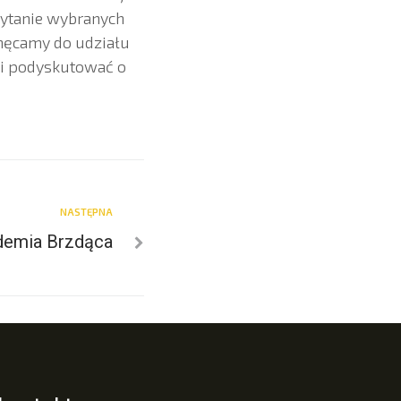
zytanie wybranych
chęcamy do udziału
 i podyskutować o
NASTĘPNA
demia Brzdąca