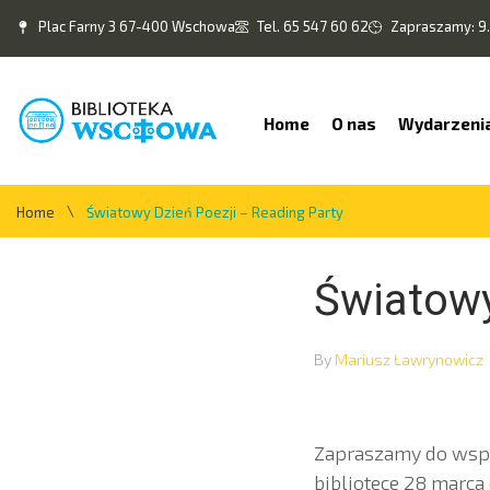
Plac Farny 3 67-400 Wschowa
Tel. 65 547 60 62
Zapraszamy: 9.
Home
O nas
Wydarzeni
\
Home
Światowy Dzień Poezji – Reading Party
Światowy
By
Mariusz Ławrynowicz
Zapraszamy do wspó
bibliotece 28 marca