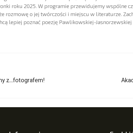
tronki roku 2025. W programie przewidujemy wspólne c
kże rozmowę o jej twórczości i miejscu w literaturze. Za
chcą lepiej poznać poezję Pawlikowskiej-Jasnorzewskiej
y z…fotografem!
Aka