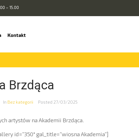
00 – 15.00
a
Kontakt
a Brzdąca
In
Bez kategorii
Posted
27/03/2025
ch artystów na Akademii Brzdąca.
lery id=”350″ gal_title=”wiosna Akademia”]