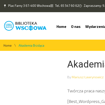
Plac Farny 3 67-400 Wschowa
Tel. 65 547 60 62
Zapraszamy: 9.
Home
O nas
Wydarzeni
\
Home
Akademia Brzdąca
Akademi
By
Mariusz Ławrynowicz
Twórcza praca naszy
[Best_Wordpress_Gal