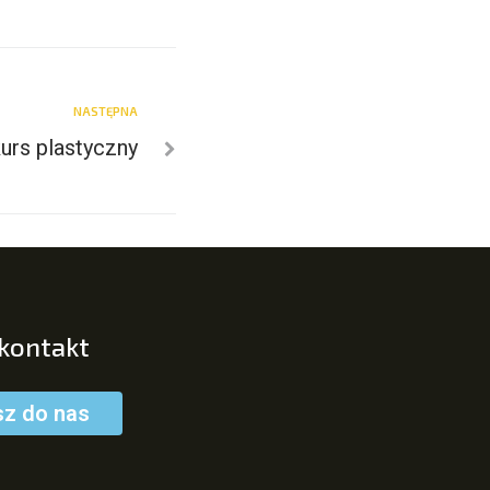
NASTĘPNA
urs plastyczny
 kontakt
sz do nas