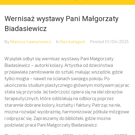
Wernisaż wystawy Pani Małgorzaty
Biadasiewicz
By
Mariusz Ławrynowicz
In
Bez kategorii
Posted
01/04/2025
W piątek odbył się wernisaż wystawy Pani Małgorzaty
Biadasiewicz – autorki kolaży. Artystka od dzieciństwa
przejawiała zamiłowanie do sztuki, malując wszędzie, gdzie
tylko mogła – nawet na ścianach swojego pokoju. Po
ukończeniu studium plastycznego głównym motywem jej prac
stała się przyroda. Jej twórczość opiera się na idei obrazów
terapeutycznych, które oddziałują na odbiorcę poprzez
starannie dobrane kolory, kształty i faktury. Patrząc na nie,
można rozwijać wyobraźnię, harmonizować półkule mózgowe
i odprężać się. Zapraszamy do biblioteki, gdzie można
podziwiać prace Pani Małgorzaty Biadasiewicz.