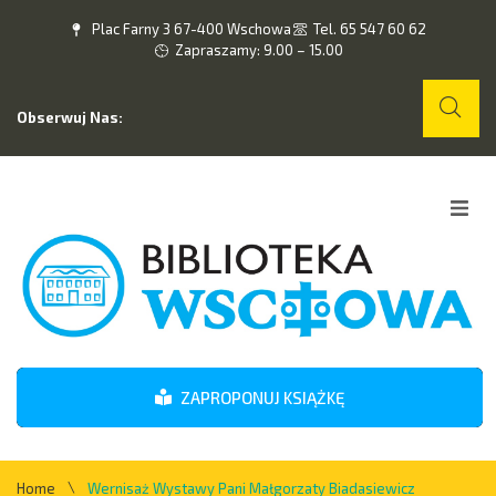
Plac Farny 3 67-400 Wschowa
Tel. 65 547 60 62
Zapraszamy: 9.00 – 15.00
Obserwuj Nas:
Home
O nas
Wydarzenia
ZAPROPONUJ KSIĄŻKĘ
Kontakt
\
Home
Wernisaż Wystawy Pani Małgorzaty Biadasiewicz