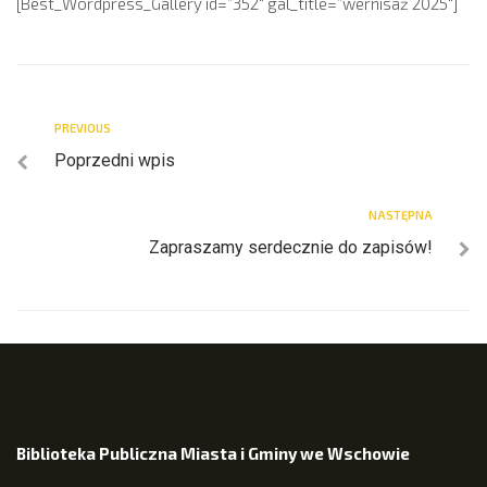
[Best_Wordpress_Gallery id=”352″ gal_title=”wernisaż 2025″]
PREVIOUS
Poprzedni wpis
NASTĘPNA
Zapraszamy serdecznie do zapisów!
Biblioteka Publiczna Miasta i Gminy we Wschowie