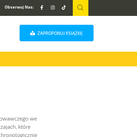
Obserwuj Nas:
ZAPROPONUJ KSIĄŻKĘ
chowawczego we
ajach, które
chronologicznie