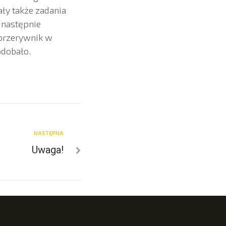
ły także zadania
 następnie
 przerywnik w
odobało.
NASTĘPNA
Uwaga!