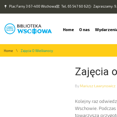
Plac Farny 3 67-400 Wschowa
Tel. 65 547 60 62
Zapraszamy: 9.
Home
O nas
Wydarzeni
\
Home
Zajęcia O Wielkanocy
Zajęcia 
By
Mariusz Ławrynowicz
Kolejny raz odwied
Wschowie. Podczas z
towarzyszą przygot