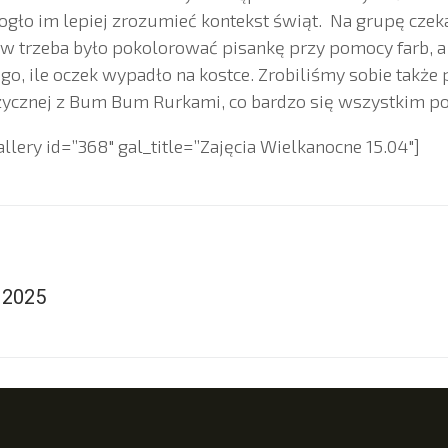
gło im lepiej zrozumieć kontekst świąt. Na grupę czeka
rw trzeba było pokolorować pisankę przy pomocy farb, a
go, ile oczek wypadło na kostce. Zrobiliśmy sobie także
ycznej z Bum Bum Rurkami, co bardzo się wszystkim p
lery id=”368″ gal_title=”Zajęcia Wielkanocne 15.04″]
 2025