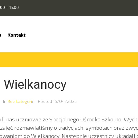
00 – 15.00
a
Kontakt
o Wielkanocy
In
Bez kategorii
Posted
15/04/2025
zili nas uczniowie ze Specjalnego Ośrodka Szkolno-Wy
ajęć rozmawialiśmy o tradycjach, symbolach oraz zwycz
owaniom do Wielkanocy. Następnie uczestnicy układali 