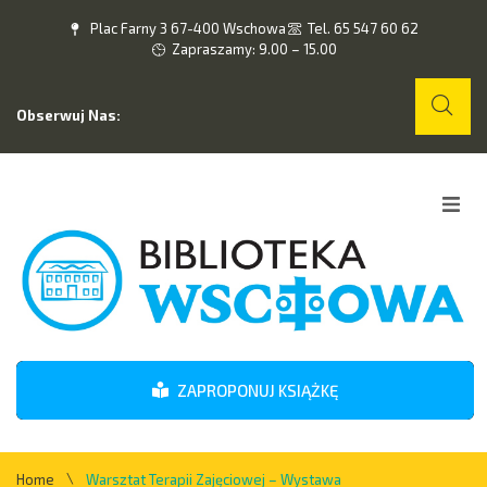
Plac Farny 3 67-400 Wschowa
Tel. 65 547 60 62
Zapraszamy: 9.00 – 15.00
Obserwuj Nas:
Home
O nas
Wydarzenia
ZAPROPONUJ KSIĄŻKĘ
Kontakt
\
Home
Warsztat Terapii Zajęciowej – Wystawa