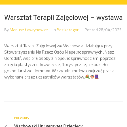
Warsztat Terapii Zajęciowej – wystawa
By
Mariusz Ławrynowicz
In
Bez kategorii
Posted
28/04/2025
Warsztat Terapii Zajęciowej we Wschowie, działający przy
Stowarzyszeniu Na Rzecz Osób Niepełnosprawnych „Nasz
Ośrodek”, wspiera osoby z niepełnosprawnościami poprzez
zajęcia plastyczne, krawieckie, florystyczne, rękodzieło i
gospodarstwo domowe. W czytelni można obejrzeć prace
wykonane przez uczestników warsztatów.
PREVIOUS
Wschowski Uniwersytet Dziecięcy