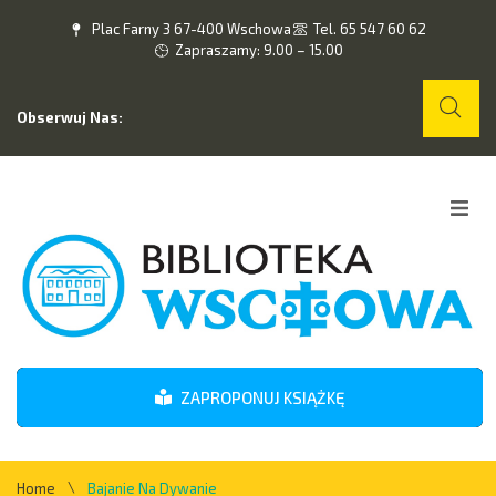
Plac Farny 3 67-400 Wschowa
Tel. 65 547 60 62
Zapraszamy: 9.00 – 15.00
Obserwuj Nas:
Home
O nas
Wydarzenia
ZAPROPONUJ KSIĄŻKĘ
Kontakt
\
Home
Bajanie Na Dywanie